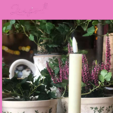
Ga
naar
inhoud
Vrij
0
Winkelwagen
Geen producten in de winkelwagen.
Terug naar winkel