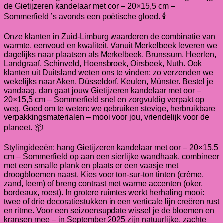
de Gietijzeren kandelaar met oor – 20×15,5 cm –
Sommerfield ’s avonds een poëtische gloed. 🕯️
Onze klanten in Zuid-Limburg waarderen de combinatie van
warmte, eenvoud en kwaliteit. Vanuit Merkelbeek leveren we
dagelijks naar plaatsen als Merkelbeek, Brunssum, Heerlen,
Landgraaf, Schinveld, Hoensbroek, Oirsbeek, Nuth. Ook
klanten uit Duitsland weten ons te vinden; zo verzenden we
wekelijks naar Aken, Düsseldorf, Keulen, Münster. Bestel je
vandaag, dan gaat jouw Gietijzeren kandelaar met oor –
20×15,5 cm – Sommerfield snel en zorgvuldig verpakt op
weg. Goed om te weten: we gebruiken stevige, herbruikbare
verpakkingsmaterialen – mooi voor jou, vriendelijk voor de
planeet. 📦
Stylingideeën: hang Gietijzeren kandelaar met oor – 20×15,5
cm – Sommerfield op aan een sierlijke wandhaak, combineer
met een smalle plank en plaats er een vaasje met
droogbloemen naast. Kies voor ton-sur-ton tinten (crème,
zand, leem) of breng contrast met warme accenten (oker,
bordeaux, roest). In grotere ruimtes werkt herhaling mooi:
twee of drie decoratiestukken in een verticale lijn creëren rust
en ritme. Voor een seizoensupdate wissel je de bloemen en
kransen mee – in September 2025 zijn natuurlijke, zachte