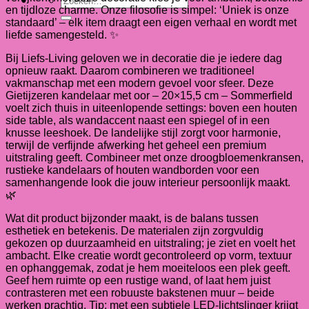
en tijdloze charme. Onze filosofie is simpel: ‘Uniek is onze
naar:
standaard’ – elk item draagt een eigen verhaal en wordt met
liefde samengesteld. ✨
Bij Liefs-Living geloven we in decoratie die je iedere dag
opnieuw raakt. Daarom combineren we traditioneel
vakmanschap met een modern gevoel voor sfeer. Deze
Gietijzeren kandelaar met oor – 20×15,5 cm – Sommerfield
voelt zich thuis in uiteenlopende settings: boven een houten
side table, als wandaccent naast een spiegel of in een
knusse leeshoek. De landelijke stijl zorgt voor harmonie,
terwijl de verfijnde afwerking het geheel een premium
uitstraling geeft. Combineer met onze droogbloemenkransen,
rustieke kandelaars of houten wandborden voor een
samenhangende look die jouw interieur persoonlijk maakt.
🌿
Wat dit product bijzonder maakt, is de balans tussen
esthetiek en betekenis. De materialen zijn zorgvuldig
gekozen op duurzaamheid en uitstraling; je ziet en voelt het
ambacht. Elke creatie wordt gecontroleerd op vorm, textuur
en ophanggemak, zodat je hem moeiteloos een plek geeft.
Geef hem ruimte op een rustige wand, of laat hem juist
contrasteren met een robuuste bakstenen muur – beide
werken prachtig. Tip: met een subtiele LED-lichtslinger krijgt