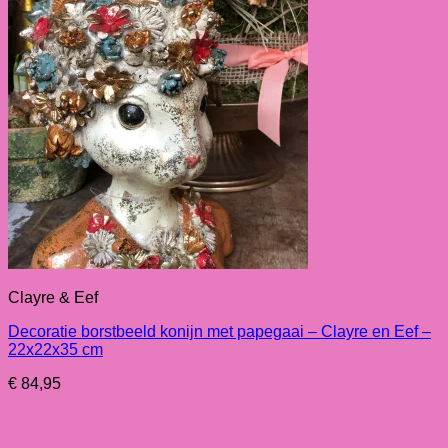
Clayre & Eef
Decoratie borstbeeld konijn met papegaai – Clayre en Eef –
22x22x35 cm
€
84,95