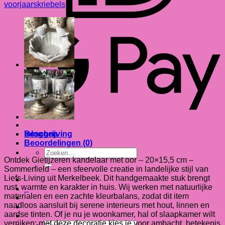
voorjaarskriebels
G
B
Beschrijving
Inloggen
Beoordelingen (0)
Zoeken
Ontdek Gietijzeren kandelaar met oor – 20×15,5 cm –
naar:
Sommerfield – een sfeervolle creatie in landelijke stijl van
Liefs-Living uit Merkelbeek. Dit handgemaakte stuk brengt
rust, warmte en karakter in huis. Wij werken met natuurlijke
0
materialen en een zachte kleurbalans, zodat dit item
naadloos aansluit bij serene interieurs met hout, linnen en
aardse tinten. Of je nu je woonkamer, hal of slaapkamer wilt
verrijken: met deze decoratie kies je voor ambacht, betekenis
Zoeken