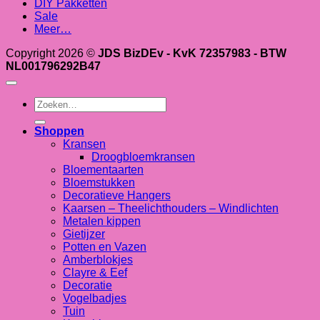
DIY Pakketten
Sale
Meer…
Copyright 2026 ©
JDS BizDEv - KvK 72357983 - BTW
NL001796292B47
Zoeken
naar:
Shoppen
Kransen
Droogbloemkransen
Bloementaarten
Bloemstukken
Decoratieve Hangers
Kaarsen – Theelichthouders – Windlichten
Metalen kippen
Gietijzer
Potten en Vazen
Amberblokjes
Clayre & Eef
Decoratie
Vogelbadjes
Tuin