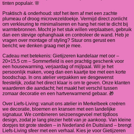
tinten populair. 🌸
Praktisch & onderhoud: stof het item af met een zachte
plumeau of droog microvezeldoekje. Vermijd direct zonlicht
om verkleuring te minimaliseren en hang het niet te dicht bij
warmtebronnen. Mocht je het stuk willen verplaatsen, gebruik
dan een stevige ophanghaak en controleer de wand. Heb je
vragen over montage of styling? Stuur ons gerust een
bericht; we denken graag met je mee.
Cadeau met betekenis: Gietijzeren kandelaar met oor –
20×15,5 cm – Sommerfield is een prachtig geschenk voor
een housewarming, verjaardag of mijlpaal. Wil je het
persoonlijk maken, voeg dan een kaartje toe met een korte
boodschap. In ons atelier verpakken we desgewenst
feestelijk, zodat het direct klaar is om te geven. Onze klanten
waarderen die aandacht; het maakt het verschil tussen
zomaar decoratie en een hartverwarmend gebaar. 🎁
Over Liefs-Living: vanuit ons atelier in Merkelbeek creëren
we decoratie, bloemen en kransen met een landelijke
signatuur. We combineren seizoensgevoel met tijdloos
design, zodat je lang plezier hebt van je aankoop. Van kleine
dorpjes tot grote steden – in Nederland én Duitsland – brengt
Liefs-Living sfeer met een verhaal. Kies je voor Gietijzeren