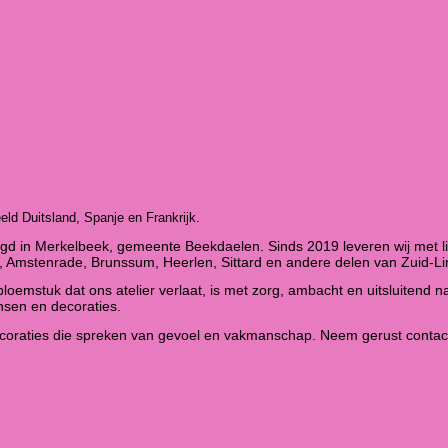
eld Duitsland, Spanje en Frankrijk.
d in Merkelbeek, gemeente Beekdaelen. Sinds 2019 leveren wij met lie
, Amstenrade, Brunssum, Heerlen, Sittard en andere delen van Zuid-L
bloemstuk dat ons atelier verlaat, is met zorg, ambacht en uitsluitend n
nsen en decoraties.
oraties die spreken van gevoel en vakmanschap. Neem gerust contact me