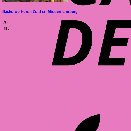
Backdrop Huren Zuid en Midden Limburg
29
mrt