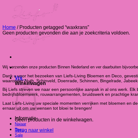
Ga
naar
inhoud
Home
/
Producten getagged “waxkrans”
Geen producten gevonden die aan je zoekcriteria voldoen.
Wij verzenden onze producten Binnen Nederland en ver daarbuiten bijvoorbe
Dank u voor het bezoeken van Liefs-Living Bloemen en Deco, gevestig
Vrij
0
waaronder Nuth, Schinveld, Doenrade, Schinnen, Bingelrade, Jabeek
Winkelwagen
Bij Liefs streven we naar een persoonlijke aanpak in al ons werk. Elk 
bedrijfsbloemwerk, rouwarrangementen, bruidswerk en prachtige kra
Laat Liefs-Living uw speciale momenten verrijken met bloemen en dec
ernaar uit om uw wensen tot bloei te brengen!
Informatie
Geen producten in de winkelwagen.
Najaar
Deco
Terug naar winkel
Sale