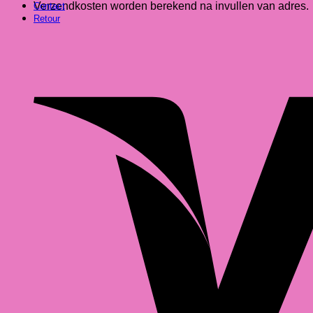
Verzendkosten worden berekend na invullen van adres.
Contact
Retour