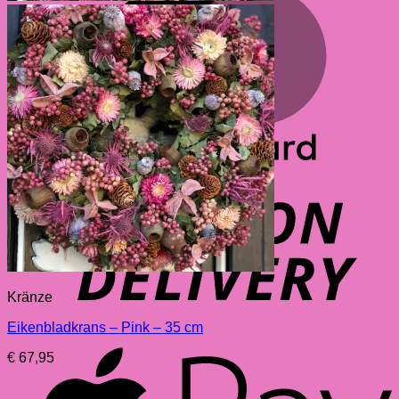
Kränze
Eikenbladkrans – Pink – 35 cm
A
€
67,95