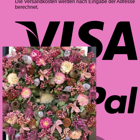
Die Versandkosten werden nach Eingabe der Adresse
berechnet.
V
P
M