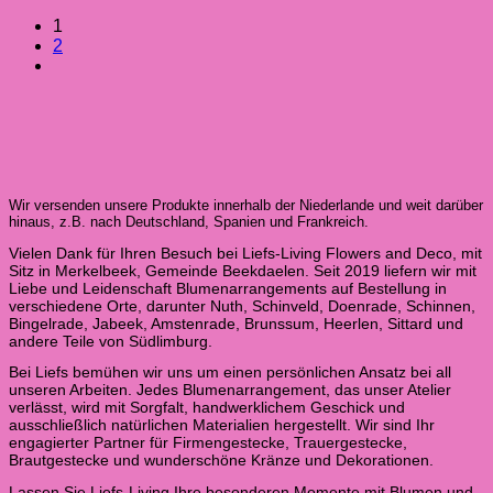
1
2
Wir versenden unsere Produkte innerhalb der Niederlande und weit darüber
hinaus, z.B. nach Deutschland, Spanien und Frankreich.
Vielen Dank für Ihren Besuch bei Liefs-Living Flowers and Deco, mit
Sitz in Merkelbeek, Gemeinde Beekdaelen. Seit 2019 liefern wir mit
Liebe und Leidenschaft Blumenarrangements auf Bestellung in
verschiedene Orte, darunter Nuth, Schinveld, Doenrade, Schinnen,
Bingelrade, Jabeek, Amstenrade, Brunssum, Heerlen, Sittard und
andere Teile von Südlimburg.
Bei Liefs bemühen wir uns um einen persönlichen Ansatz bei all
unseren Arbeiten. Jedes Blumenarrangement, das unser Atelier
verlässt, wird mit Sorgfalt, handwerklichem Geschick und
ausschließlich natürlichen Materialien hergestellt. Wir sind Ihr
engagierter Partner für Firmengestecke, Trauergestecke,
Brautgestecke und wunderschöne Kränze und Dekorationen.
Lassen Sie Liefs-Living Ihre besonderen Momente mit Blumen und