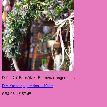
DIY - DIY-Bausätze - Blumenarrangements
DIY Krans op jute ring – 40 cm
Preisspanne:
€
54,95
–
€
57,45
€ 54,95
bis
€ 57,45